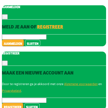
AANMELDEN
×
MELD JE AAN OF
REGISTREER
AANMELDEN
SLUITEN
REGISTREER
×
MAAK EEN NIEUWE ACCOUNT AAN
Door te registreren ga je akkoord met onze
Algemene voorwaarden
en
Privacybeleid
.
REGISTREER
SLUITEN