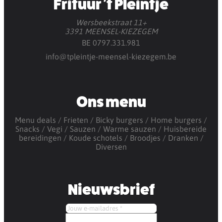
Frituur 't Pleintje
Wersbeekstraat 11+
3391 MEENSEL-KIEZEGEM
BE 0797.331.981
info@tpleintje-meensel-kiezegem.be
Ons menu
Menu deals
Frieten
Bicky burgers
Home burgers
Snacks
Vegi
Sauzen
Warme sauzen
Huisbereide
bereidingen
Koude schotels
Broodjes
Dranken
Diversen
Nieuwsbrief